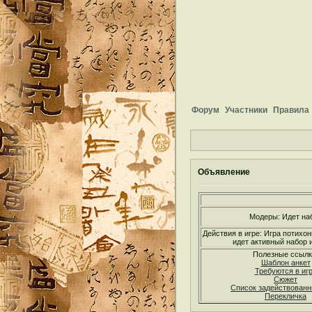
Форум
Участники
Правила
Объявление
Модеры: Идет на
Действия в игре: Игра потихон
идет активный набор и
Полезные ссылк
Шаблон анкет
Требуются в иг
Сюжет
Список задействован
Перекличка