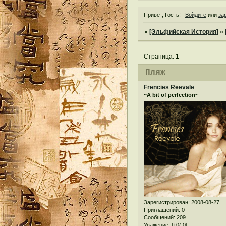
Привет, Гость!
Войдите
или
за
»
[Эльфийская История]
»
Страница:
1
Пляж
Frencies Reevale
~A bit of perfection~
Зарегистрирован
: 2008-08-27
Приглашений:
0
Сообщений:
209
Уважение:
[+0/-0]