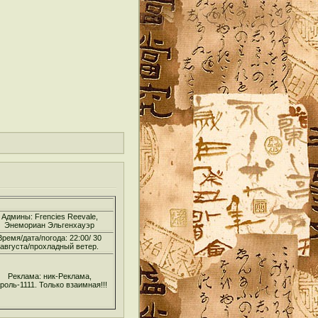
Админы: Frencies Reevale,
Энемориан Эльгенхауэр
Время/дата/погода: 22:00/ 30
августа/прохладный ветер.
Реклама: ник-Реклама,
роль-1111. Только взаимная!!!