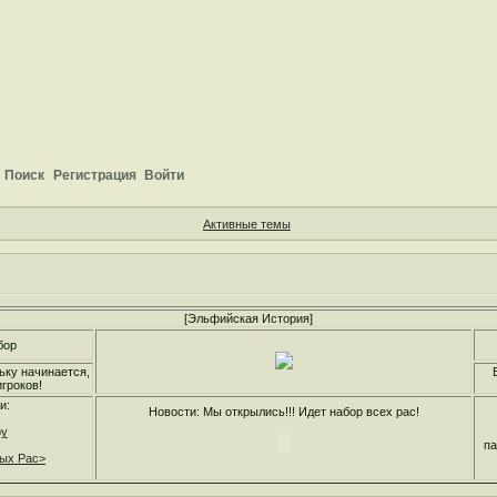
Поиск
Регистрация
Войти
Активные темы
[Эльфийская История]
бор
ьку начинается,
гроков!
и:
Новости: Мы открылись!!! Идет набор всех рас!
ру
па
ных Рас>