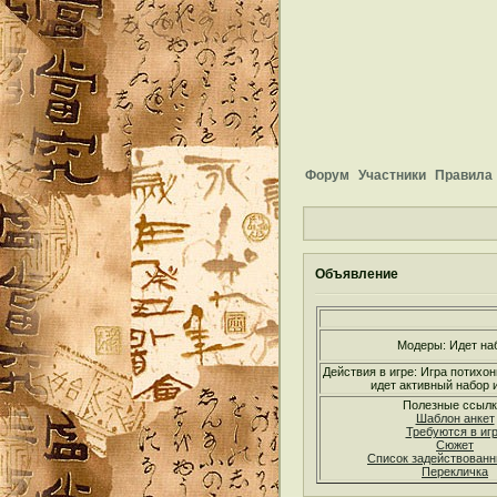
Форум
Участники
Правила
Объявление
Модеры: Идет на
Действия в игре: Игра потихон
идет активный набор и
Полезные ссылк
Шаблон анкет
Требуются в иг
Сюжет
Список задействован
Перекличка