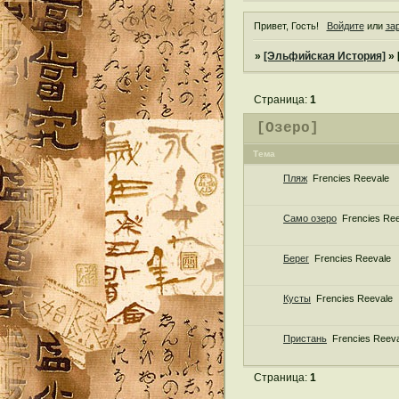
Привет, Гость!
Войдите
или
за
»
[Эльфийская История]
»
Страница:
1
[Озеро]
Тема
Пляж
Frencies Reevale
Само озеро
Frencies Re
Берег
Frencies Reevale
Кусты
Frencies Reevale
Пристань
Frencies Reev
Страница:
1