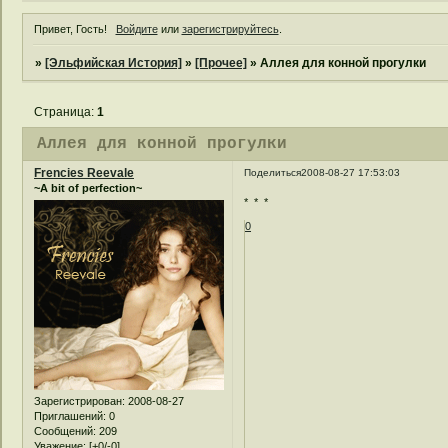
Привет, Гость!
Войдите
или
зарегистрируйтесь
.
»
[Эльфийская История]
»
[Прочее]
»
Аллея для конной прогулки
Страница:
1
Аллея для конной прогулки
Frencies Reevale
Поделиться
2008-08-27 17:53:03
~A bit of perfection~
* * *
0
Зарегистрирован
: 2008-08-27
Приглашений:
0
Сообщений:
209
Уважение:
[+0/-0]