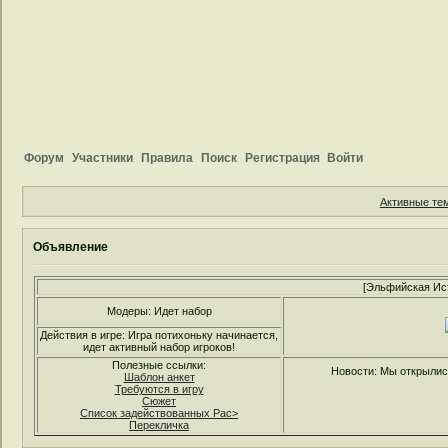
Форум
Участники
Правила
Поиск
Регистрация
Войти
Активные те
Объявление
[Эльфийская Ис
Модеры: Идет набор
Действия в игре: Игра потихоньку начинается,
идет активный набор игроков!
Полезные ссылки:
Новости: Мы открылись
Шаблон анкет
Требуются в игру
Сюжет
Список задействованных Рас>
Перекличка