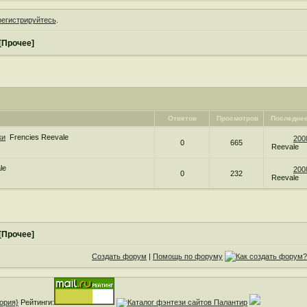
регистрируйтесь
.
[Прочее]
Ответов
Просмотров
Последне
ки
Frencies Reevale
200
0
665
Reevale
le
200
0
232
Reevale
[Прочее]
Создать форум
|
Помощь по форуму
Рейтинги: