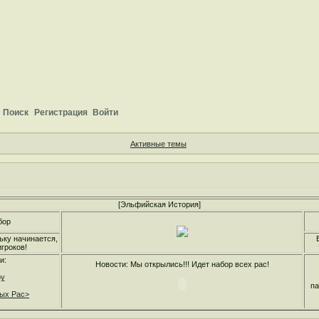
Поиск
Регистрация
Войти
Активные темы
[Эльфийская История]
бор
ьку начинается,
гроков!
и:
Новости: Мы открылись!!! Идет набор всех рас!
ру
па
ных Рас>