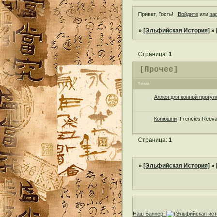
Привет, Гость!
Войдите
или
за
»
[Эльфийская История]
»
Страница:
1
[Прочее]
Тема
Аллея для конной прогул
Конюшни
Frencies Reeva
Страница:
1
»
[Эльфийская История]
»
Наш Баннер: