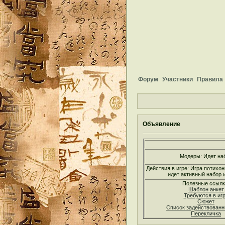
Форум
Участники
Правила
Объявление
Модеры: Идет на
Действия в игре: Игра потихон
идет активный набор и
Полезные ссылк
Шаблон анкет
Требуются в иг
Сюжет
Список задействован
Перекличка