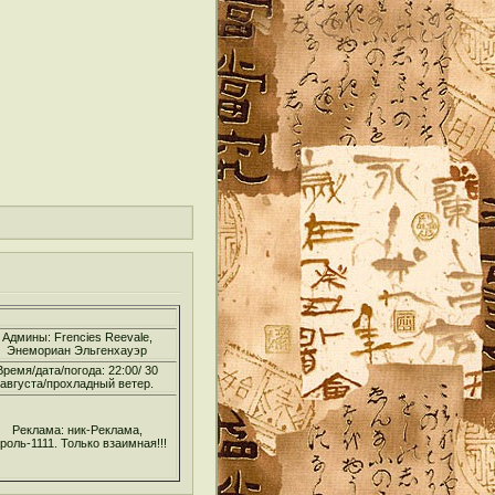
Админы: Frencies Reevale,
Энемориан Эльгенхауэр
Время/дата/погода: 22:00/ 30
августа/прохладный ветер.
Реклама: ник-Реклама,
роль-1111. Только взаимная!!!