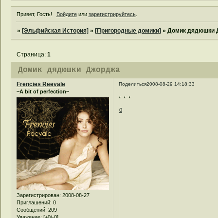
Привет, Гость!
Войдите
или
зарегистрируйтесь
.
»
[Эльфийская История]
»
[Пригородные домики]
»
Домик дядюшки
Страница:
1
Домик дядюшки Джорджа
Frencies Reevale
Поделиться
2008-08-29 14:18:33
~A bit of perfection~
* * *
0
Зарегистрирован
: 2008-08-27
Приглашений:
0
Сообщений:
209
Уважение:
[+0/-0]