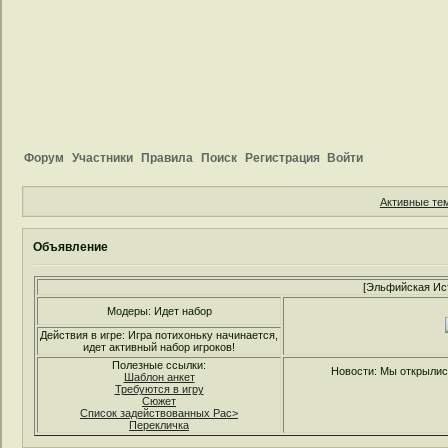
Форум
Участники
Правила
Поиск
Регистрация
Войти
Активные те
Объявление
[Эльфийская Ис
Модеры: Идет набор
Действия в игре: Игра потихоньку начинается,
идет активный набор игроков!
Полезные ссылки:
Новости: Мы открылись
Шаблон анкет
Требуются в игру
Сюжет
Список задействованных Рас>
Перекличка