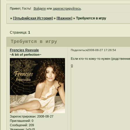
Привет, Гость!
Войдите
или
зарегистрируйтесь
.
»
[Эльфийская История]
»
[Важное]
»
Требуются в игру
Страница:
1
Требуются в игру
Frencies Reevale
Поделиться
2008-08-27 17:26:54
~A bit of perfection~
Если кто-то кому-то нужен (родственни
0
Зарегистрирован
: 2008-08-27
Приглашений:
0
Сообщений:
209
Уважение:
[+0/-0]