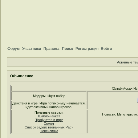
Форум
Участники
Правила
Поиск
Регистрация
Войти
Активные те
Объявление
[Эльфийская Ис
Модеры: Идет набор
Действия в игре: Игра потихоньку начинается,
идет активный набор игроков!
Полезные ссылки:
Новости: Мы открылись
Шаблон анкет
Требуются в игру
Сюжет
Список задействованных Рас>
Перекличка