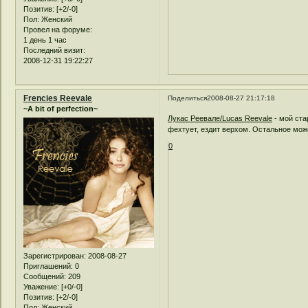
Позитив:
[+2/-0]
Пол:
Женский
Провел на форуме:
1 день 1 час
Последний визит:
2008-12-31 19:22:27
Frencies Reevale
Поделиться
2008-08-27 21:17:18
~A bit of perfection~
Лукас Реевале/Lucas Reevale
- мой ста
фехтует, ездит верхом. Остальное мож
0
Зарегистрирован
: 2008-08-27
Приглашений:
0
Сообщений:
209
Уважение:
[+0/-0]
Позитив:
[+2/-0]
Пол:
Женский