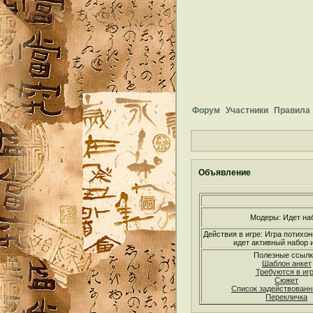
Форум
Участники
Правила
Объявление
Модеры: Идет на
Действия в игре: Игра потихон
идет активный набор и
Полезные ссылк
Шаблон анкет
Требуются в иг
Сюжет
Список задействован
Перекличка