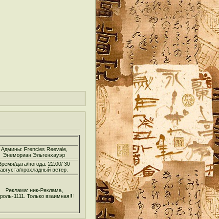
Админы: Frencies Reevale,
Энемориан Эльгенхауэр
Время/дата/погода: 22:00/ 30
августа/прохладный ветер.
Реклама: ник-Реклама,
роль-1111. Только взаимная!!!