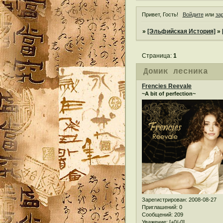
Привет, Гость!
Войдите
или
за
»
[Эльфийская История]
»
Страница:
1
Домик лесника
Frencies Reevale
~A bit of perfection~
Зарегистрирован
: 2008-08-27
Приглашений:
0
Сообщений:
209
Уважение:
[+0/-0]