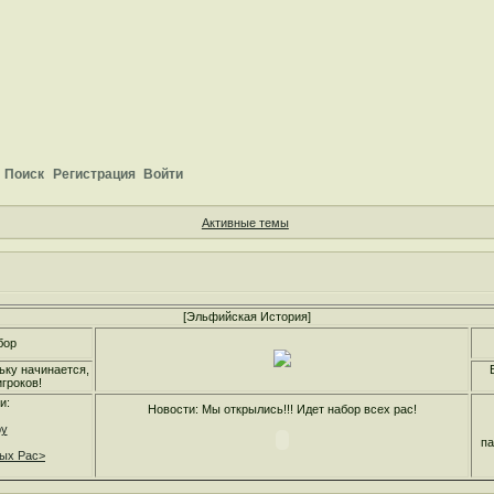
Поиск
Регистрация
Войти
Активные темы
[Эльфийская История]
бор
ьку начинается,
гроков!
и:
Новости: Мы открылись!!! Идет набор всех рас!
ру
па
ных Рас>