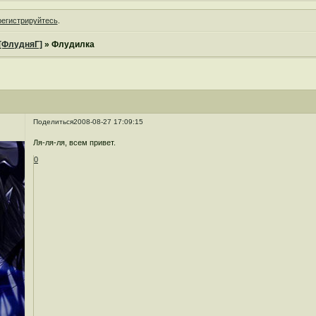
регистрируйтесь
.
[ФлудняГ]
»
Флудилка
Поделиться
2008-08-27 17:09:15
Ля-ля-ля, всем привет.
0