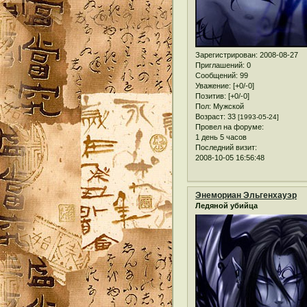
Зарегистрирован
: 2008-08-27
Приглашений:
0
Сообщений:
99
Уважение:
[+0/-0]
Позитив:
[+0/-0]
Пол:
Мужской
Возраст:
33
[1993-05-24]
Провел на форуме:
1 день 5 часов
Последний визит:
2008-10-05 16:56:48
Энемориан Эльгенхауэр
Ледяной убийца