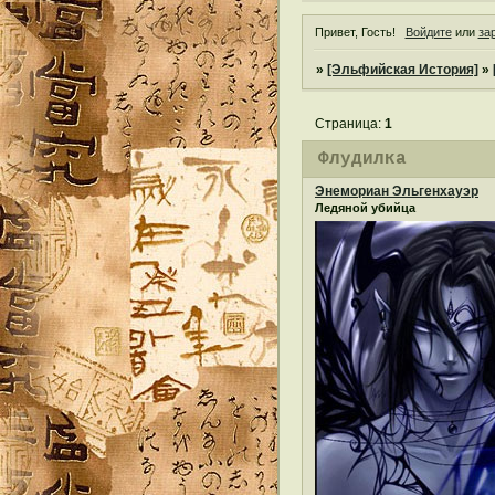
Привет, Гость!
Войдите
или
за
»
[Эльфийская История]
»
Страница:
1
Флудилка
Энемориан Эльгенхауэр
Ледяной убийца