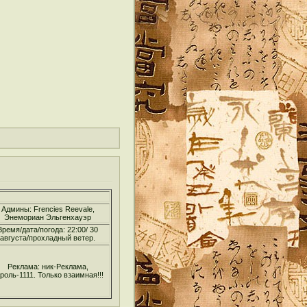
Админы: Frencies Reevale,
Энемориан Эльгенхауэр
Время/дата/погода: 22:00/ 30
августа/прохладный ветер.
Реклама: ник-Реклама,
роль-1111. Только взаимная!!!