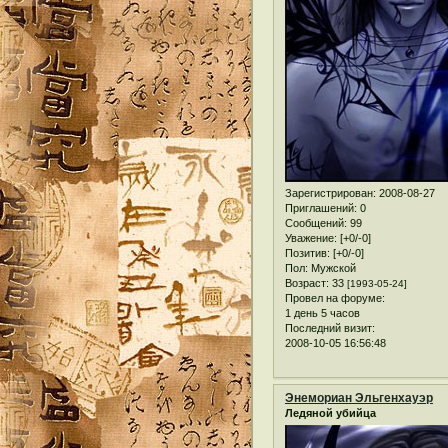
Зарегистрирован
: 2008-08-27
Приглашений:
0
Сообщений:
99
Уважение:
[+0/-0]
Позитив:
[+0/-0]
Пол:
Мужской
Возраст:
33
[1993-05-24]
Провел на форуме:
1 день 5 часов
Последний визит:
2008-10-05 16:56:48
Энемориан Эльгенхауэр
Ледяной убийца