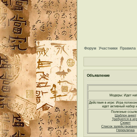
Форум
Участники
Правила
Объявление
Модеры: Идет на
Действия в игре: Игра потихон
идет активный набор и
Полезные ссылк
Шаблон анкет
Требуются в иг
Сюжет
Список задействован
Перекличка