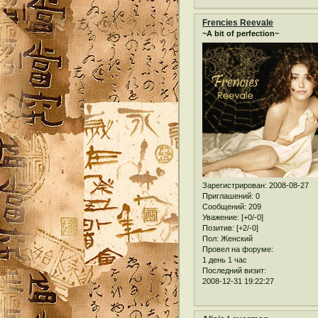
Frencies Reevale
~A bit of perfection~
Зарегистрирован
: 2008-08-27
Приглашений:
0
Сообщений:
209
Уважение:
[+0/-0]
Позитив:
[+2/-0]
Пол:
Женский
Провел на форуме:
1 день 1 час
Последний визит:
2008-12-31 19:22:27