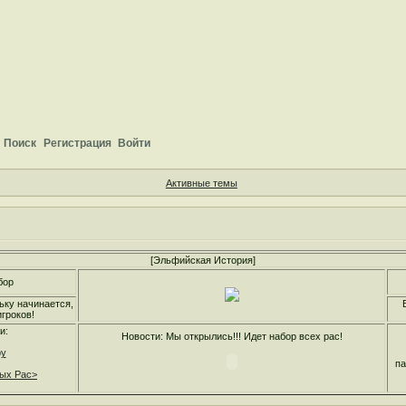
Поиск
Регистрация
Войти
Активные темы
[Эльфийская История]
бор
ьку начинается,
гроков!
и:
Новости: Мы открылись!!! Идет набор всех рас!
ру
па
ных Рас>