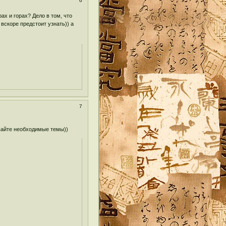
6
х и горах? Дело в том, что
вскоре предстоит узнать)) а
7
авайте необходимые темы))