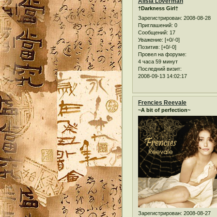
Alisia Loverman
†Darkness Girl†
Зарегистрирован
: 2008-08-28
Приглашений:
0
Сообщений:
17
Уважение:
[+0/-0]
Позитив:
[+0/-0]
Провел на форуме:
4 часа 59 минут
Последний визит:
2008-09-13 14:02:17
Frencies Reevale
~A bit of perfection~
Зарегистрирован
: 2008-08-27