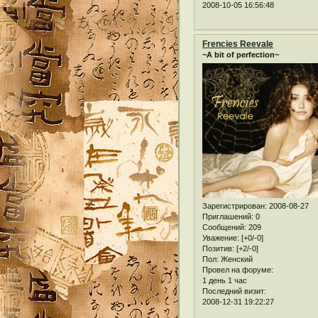
2008-10-05 16:56:48
Frencies Reevale
~A bit of perfection~
Зарегистрирован
: 2008-08-27
Приглашений:
0
Сообщений:
209
Уважение:
[+0/-0]
Позитив:
[+2/-0]
Пол:
Женский
Провел на форуме:
1 день 1 час
Последний визит:
2008-12-31 19:22:27