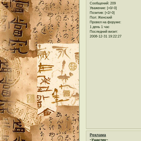
Сообщений:
209
Уважение:
[+0/-0]
Позитив:
[+2/-0]
Пол:
Женский
Провел на форуме:
1 день 1 час
Последний визит:
2008-12-31 19:22:27
Реклама
~Ушастик~