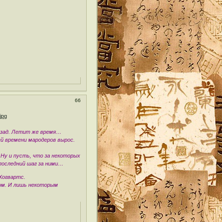
66
назад. Летит же время…
ей времени мародеров вырос.
 Ну и пусть, что за некоторых
последний шаг за ними…
Хогвартс.
дом. И лишь некоторым