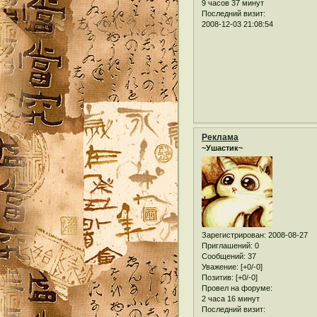
9 часов 37 минут
Последний визит:
2008-12-03 21:08:54
Реклама
~Ушастик~
Зарегистрирован
: 2008-08-27
Приглашений:
0
Сообщений:
37
Уважение:
[+0/-0]
Позитив:
[+0/-0]
Провел на форуме:
2 часа 16 минут
Последний визит: