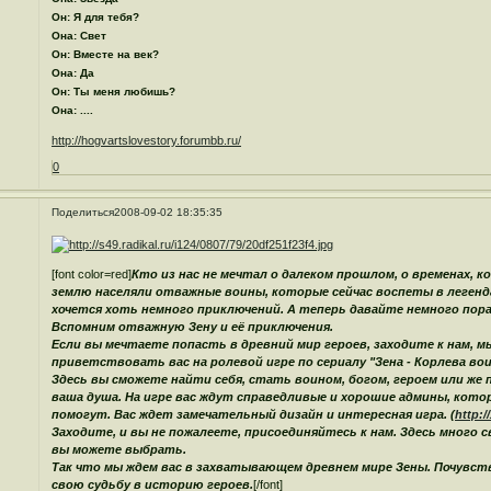
Он: Я для тебя?
Она: Свет
Он: Вместе на век?
Она: Да
Он: Ты меня любишь?
Она: ....
http://hogvartslovestory.forumbb.ru/
0
Поделиться
2008-09-02 18:35:35
[font color=red]
Кто из нас не мечтал о далеком прошлом, о временах, ко
землю населяли отважные воины, которые сейчас воспеты в легенда
хочется хоть немного приключений. А теперь давайте немного пор
Вспомним отважную Зену и её приключения.
Если вы мечтаете попасть в древний мир героев, заходите к нам, м
приветствовать вас на ролевой игре по сериалу "Зена - Корлева вои
Здесь вы сможете найти себя, стать воином, богом, героем или же 
ваша душа. На игре вас ждут справедливые и хорошие админы, котор
помогут. Вас ждет замечательный дизайн и интересная игра. (
http:/
Заходите, и вы не пожалеете, присоединяйтесь к нам. Здесь много 
вы можете выбрать.
Так что мы ждем вас в захватывающем древнем мире Зены. Почувст
свою судьбу в историю героев.
[/font]