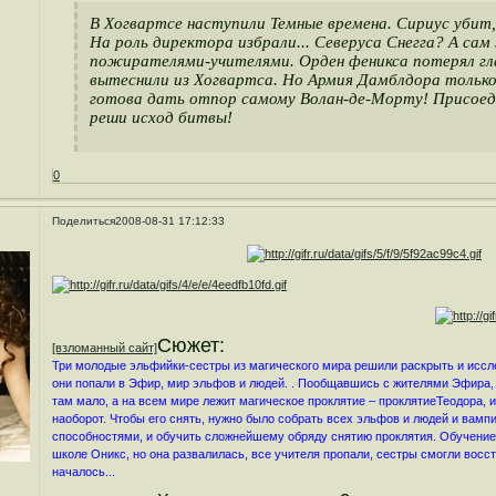
В Хогвартсе наступили Темные времена. Сириус убит
На роль директора избрали... Северуса Снегга? А сам
пожирателями-учителями. Орден феникса потерял глав
вытеснили из Хогвартса. Но Армия Дамблдора только 
готова дать отпор самому Волан-де-Морту! Присоеди
реши исход битвы!
0
Поделиться
2008-08-31 17:12:33
Сюжет:
[взломанный сайт]
Три молодые эльфийки-сестры из магического мира решили раскрыть и иссле
они попали в Эфир, мир эльфов и людей. . Пообщавшись с жителями Эфира, 
там мало, а на всем мире лежит магическое проклятие – проклятиеТеодора, и
наоборот. Чтобы его снять, нужно было собрать всех эльфов и людей и вам
способностями, и обучить сложнейшему обряду снятию проклятия. Обучение
школе Оникс, но она развалилась, все учителя пропали, сестры смогли восс
началось...