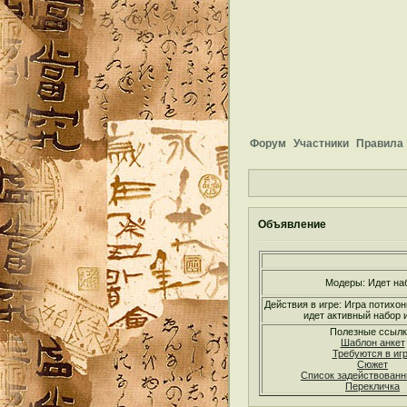
Форум
Участники
Правила
Объявление
Модеры: Идет на
Действия в игре: Игра потихон
идет активный набор и
Полезные ссылк
Шаблон анкет
Требуются в иг
Сюжет
Список задействован
Перекличка