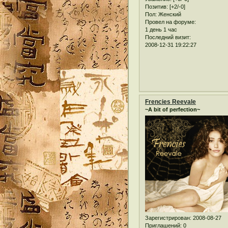
Позитив:
[+2/-0]
Пол:
Женский
Провел на форуме:
1 день 1 час
Последний визит:
2008-12-31 19:22:27
Frencies Reevale
~A bit of perfection~
Зарегистрирован
: 2008-08-27
Приглашений:
0