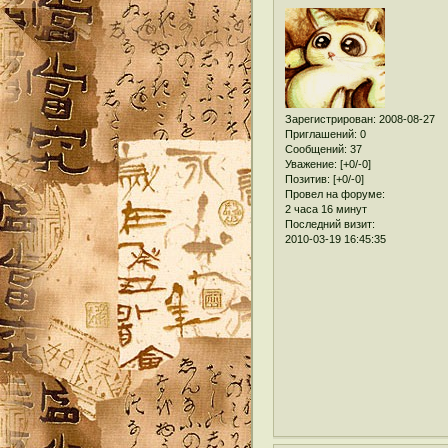
Зарегистрирован
: 2008-08-27
Приглашений:
0
Сообщений:
37
Уважение:
[+0/-0]
Позитив:
[+0/-0]
Провел на форуме:
2 часа 16 минут
Последний визит:
2010-03-19 16:45:35