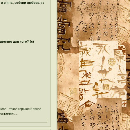
 в спять, собери любовь из
звестно для кого? (с)
ое - такое горькое и такое
е остается…