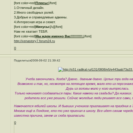
[font color=red]
Плюсы:
[/font]
1.Отличный дизайн.
2.Много свободных ролей.
3.Добрые и справедливые админы.
4.Интересная игра и сюжет.
[font color=red]
Минусы:
[/u][/font]
Нам не хватает ТЕБЯ.
[font color=red]
Мы ждем именно Вас!!!!!!!!!!.
[/font]
http://xenastory7.forum24.ru
0
Поделиться
2008-09-02 21:39:42
Учеба закончилась. Когда? Давно.. давным-давно. Целых три года 
Возможно и так, но, несмотря на летящее время, мало кто из персонаж
Дурь из головы мало у кого вытряслась.
Только начинают создаваться пары. Какие намеки на свадьбы? Да никаких.
родители все уже решили. Сейчас молодые люди решают все сами, 
Намечается юбилей школы. И бывших учеников приглашают на праздник в 
Многие ещё в Лондоне, кто-то уже приехал в школу. Все идет своим чере
известна причина, зачем их сюда пригласили.
0