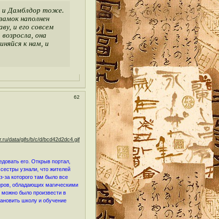
, и Дамблдор тоже.
 замок наполнен
у, и его совсем
возросла, она
няйся к нам, и
62
довать его. Открыв портал,
сестры узнали, что жителей
з-за которого там было все
пиров, обладающих магическими
 можно было произвести в
тановить школу и обучение