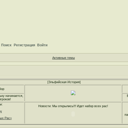
Поиск
Регистрация
Войти
Активные темы
[Эльфийская История]
бор
ьку начинается,
гроков!
и:
Новости: Мы открылись!!! Идет набор всех рас!
ру
па
ных Рас>