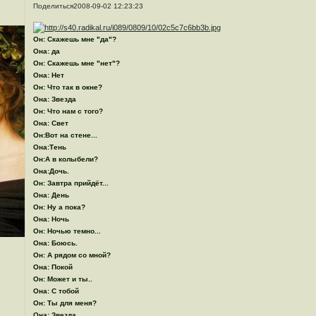
Поделиться
2008-09-02 12:23:23
Он: Скажешь мне "да"?
Она: да
Он: Скажешь мне "нет"?
Она: Нет
Он: Что так в окне?
Она: Звезда
Он: Что нам с того?
Она: Свет
Он:Вот на стене...
Она:Тень
Он:А в колыбели?
Она:Дочь.
Он: Завтра прийдёт...
Она: День
Он: Ну а пока?
Она: Ночь
Он: Ночью темно...
Она: Боюсь.
Он: А рядом со мной?
Она: Покой
Он: Может и ты..
Она: С тобой
Он: Ты для меня?
Она: Звезда