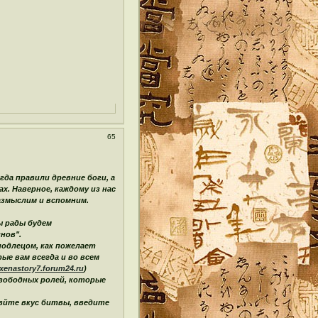
65
гда правили древние боги, а
х. Наверное, каждому из нас
азмыслим и вспомним.
ы рады будем
нов".
подлецом, как пожелает
ые вам всегда и во всем
/xenastory7.forum24.ru
)
свободных ролей, которые
вйте вкус битвы, введите