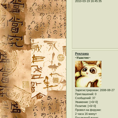
2010-03-19 16:45:35
Реклама
~Ушастик~
Зарегистрирован
: 2008-08-27
Приглашений:
0
Сообщений:
37
Уважение:
[+0/-0]
Позитив:
[+0/-0]
Провел на форуме:
2 часа 16 минут
Последний визит: