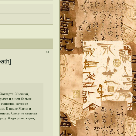
61
eath]
Хогвартс. Ученики,
рылся и о нем больше
е существо, которое
нии. В школе Магии и
мистер Снегг не является
дору. Фадж утверждает,