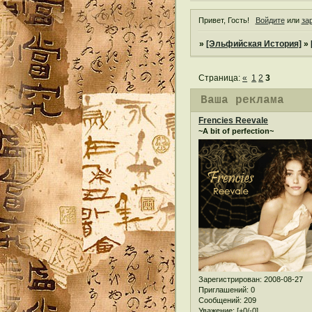
Привет, Гость!
Войдите
или
за
»
[Эльфийская История]
»
Страница:
«
1
2
3
Ваша реклама
Frencies Reevale
~A bit of perfection~
Зарегистрирован
: 2008-08-27
Приглашений:
0
Сообщений:
209
Уважение:
[+0/-0]