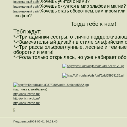
Хочешь учится с ними?
[взломанный сайт]
Хочешь оккунтся в мир эльфов и магии?
[взломанный сайт]
Хочешь стать оборотнем, вампиром или 
[взломанный сайт]
эльфов?
Тогда тебе к нам!
Тебя ждут:
*-*Три админки сестры, отлично поддерживаю
*-*Замечательный дизайн в стиле эльфийских с
*-*Три рассы эльфов(лунные, лесные и темные
оборотни и маги!
*-*Рола только открылась, но уже набирает обо
(картинка кликабельна)
http://onix.mybb.ru/
http://onix.mybb.ru/
http://onix.mybb.ru/
0
Поделиться
2008-09-01 20:23:40