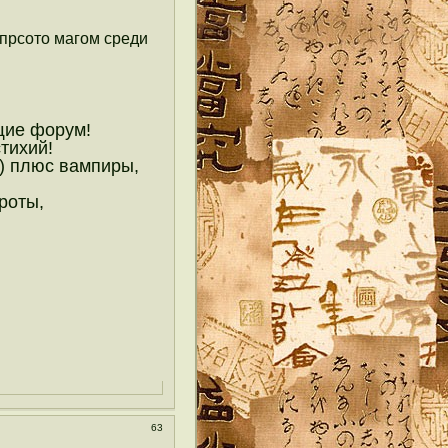
прсото магом среди
щие форум!
тихий!
) плюс вампиры,
роты,
63