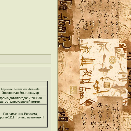
Админы: Frencies Reevale,
Энемориан Эльгенхауэр
Время/дата/погода: 22:00/ 30
августа/прохладный ветер.
Реклама: ник-Реклама,
роль-1111. Только взаимная!!!