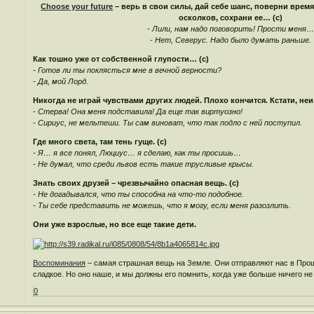
Choose your future
– верь в свои силы, дай себе шанс, поверни время
осколков, сохрани ее… (с)
- Лили, нам надо поговорить! Прости меня…
- Нет, Северус. Надо было думать раньше.
Как тошно уже от собственной глупости… (с)
- Готов ли ты поклясться мне в вечной верности?
- Да, мой Лорд.
Никогда не играй чувствами других людей. Плохо кончится. Кстати, неи
- Стерва! Она меня подставила! Да еще так виртуозно!
- Сириус, не мельтеши. Ты сам виноват, что так подло с ней поступил.
Где много света, там тень гуще. (с)
- Я… я все понял, Люциус… я сделаю, как ты просишь…
- Не думал, что среди львов есть такие трусливые крысы.
Знать своих друзей – чрезвычайно опасная вещь. (с)
- Не догадывался, что ты способна на что-то подобное.
- Ты себе представить не можешь, что я могу, если меня разозлить.
Они уже взрослые, но все еще такие дети.
Воспоминания
– самая страшная вещь на Земле. Они отправляют нас в Прошл
сладкое. Но оно наше, и мы должны его помнить, когда уже больше ничего н
0