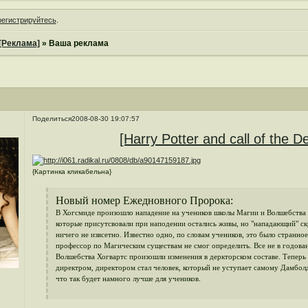
регистрируйтесь
.
[Реклама]
»
Ваша реклама
Поделиться
2008-08-30 19:07:57
[Harry Potter and call of the D
{Картинка кликабельна}
Новый номер Ежедновного Пророка:
В Хогсмиде произошло нападение на учеников школы Магии и Волшебства 
которые присутсвовали при наподении остались живы, но "нападающий" ск
ничего не извсетно. Известно одно, по словам учеников, это было странно
профессор по Магическим существам не смог определить. Все не в годова
Волшебства Хогвартс произошли изменения в деркторском составе. Теперь 
директром, директором стал человек, который не уступает самому Дамбол
что так будет намного лучше для учеников.