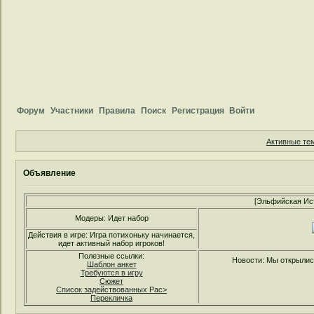
Форум
Участники
Правила
Поиск
Регистрация
Войти
Активные те
Объявление
[Эльфийская Ис
Модеры: Идет набор
Действия в игре: Игра потихоньку начинается,
идет активный набор игроков!
Полезные ссылки:
Новости: Мы открылись
Шаблон анкет
Требуются в игру
Сюжет
Список задействованных Рас>
Перекличка