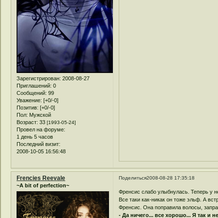
Зарегистрирован
: 2008-08-27
Приглашений:
0
Сообщений:
99
Уважение:
[+0/-0]
Позитив:
[+0/-0]
Пол:
Мужской
Возраст:
33
[1993-05-24]
Провел на форуме:
1 день 5 часов
Последний визит:
2008-10-05 16:56:48
Frencies Reevale
Поделиться
2008-08-28 17:35:18
~A bit of perfection~
Френсис слабо улыбнулась. Теперь у н
Все таки как-никак он тоже эльф. А вс
Френсис. Она поправила волосы, заправ
- Да ничего... все хорошо... Я так и