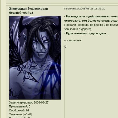
Энемориан Эльгенхауэр
Поделиться
2008-08-28 18:37:20
Ледяной убийца
-
Ну, водитель я действительно лихо
осторожно. тем более со столь оча
Поехали неспеша, но все же и не ползл
забывая и о дороге).
-
Куда захочешь, туда и едем...
--> кафешка
0
Зарегистрирован
: 2008-08-27
Приглашений:
0
Сообщений:
99
Уважение:
[+0/-0]