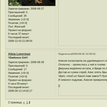
Зарегистрирован
: 2008-08-27
Приглашений:
0
Сообщений:
39
Уважение:
[+2/-0]
Позитив:
[+0/-0]
Пол:
Женский
Провел на форуме:
9 часов 37 минут
Последний визит:
2008-12-03 21:08:54
Alisia Loverman
Поделиться
2008-08-30 10:59:02
†Darkness Girl†
Алисия посмотрела на удаляющихся сп
Зарегистрирован
: 2008-08-28
Отлично,
- пронеслось у неё в голове.
Приглашений:
0
Девушка медленно встала, и бредя по п
Сообщений:
17
Достав из сумки спрей, Алис опять бры
Уважение:
[+0/-0]
Чёрт, чтоб их! Какой там замок?! Нуж
Позитив:
[+0/-0]
И немного подумав, Алисия превратил
Провел на форуме:
4 часа 59 минут
0
Последний визит:
2008-09-13 14:02:17
Страница:
«
1
2