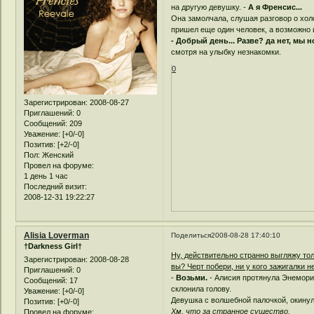
на другую девушку. -
А я Френсис...
Она замолчала, слушая разговор о холо
пришел еще один человек, а возможно 
- Добрый день... Разве? да нет, мы н
смотря на улыбку незнакомки.
0
Зарегистрирован
: 2008-08-27
Приглашений:
0
Сообщений:
209
Уважение:
[+0/-0]
Позитив:
[+2/-0]
Пол:
Женский
Провел на форуме:
1 день 1 час
Последний визит:
2008-12-31 19:22:27
Alisia Loverman
Поделиться
2008-08-28 17:40:10
†Darkness Girl†
Ну, действительно странно выгляжу то
Зарегистрирован
: 2008-08-28
вы? Черт побери, ни у кого зажигалки н
Приглашений:
0
-
Возьми.
- Алисия протянула Энемориа
Сообщений:
17
склонила голову.
Уважение:
[+0/-0]
Девушка с волшебной палочкой, окинул
Позитив:
[+0/-0]
Хм, что за странное существо.
Провел на форуме: