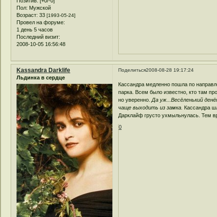
Позитив:
[+0/-0]
Пол:
Мужской
Возраст:
33
[1993-05-24]
Провел на форуме:
1 день 5 часов
Последний визит:
2008-10-05 16:56:48
Kassandra Darklife
Поделиться
2008-08-28 19:17:24
Льдинка в сердце
Кассандра медленно пошла по направл
парка. Всем было известно, кто там пр
но уверенно.
Да уж...Весёленький денё
чаще выходить из замка.
Кассандра шл
Дарклайф грусто ухмыльнулась. Тем в
0