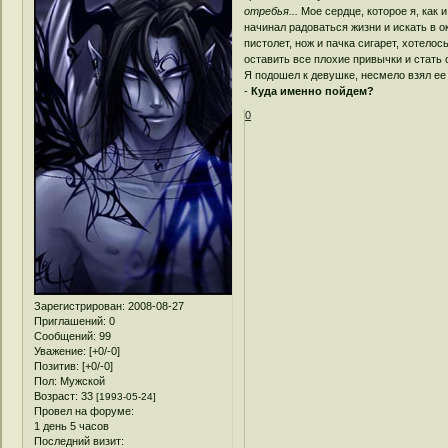
отребья...
Мое сердце, которое я, как и
начинал радоваться жизни и искать в
пистолет, нож и пачка сигарет, хотелос
оставить все плохие привычки и стат
Я подошел к девушке, несмело взял ее 
-
Куда именно пойдем?
0
Зарегистрирован
: 2008-08-27
Приглашений:
0
Сообщений:
99
Уважение:
[+0/-0]
Позитив:
[+0/-0]
Пол:
Мужской
Возраст:
33
[1993-05-24]
Провел на форуме:
1 день 5 часов
Последний визит: