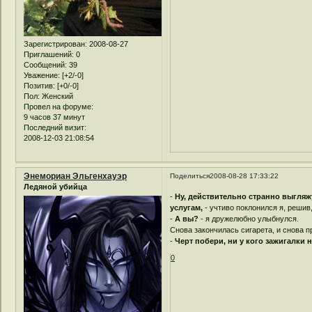
Зарегистрирован
: 2008-08-27
Приглашений:
0
Сообщений:
39
Уважение:
[+2/-0]
Позитив:
[+0/-0]
Пол:
Женский
Провел на форуме:
9 часов 37 минут
Последний визит:
2008-12-03 21:08:54
Энемориан Эльгенхауэр
Поделиться
2008-08-28 17:33:22
Ледяной убийца
-
Ну, действительно странно выгляж
услугам,
- учтиво поклонился я, решив
-
А вы?
- я дружелюбно улыбнулся.
Снова закончилась сигарета, и снова 
-
Черт побери, ни у кого зажигалки 
0