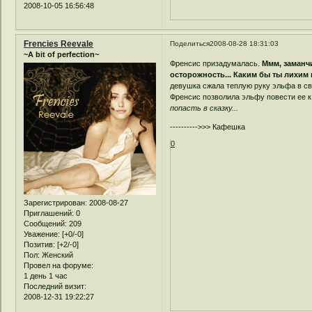
2008-10-05 16:56:48
Frencies Reevale
Поделиться
2008-08-28 18:31:03
~A bit of perfection~
Френсис призадумалась.
Ммм, заманч
осторожность... Каким бы ты лихим
девушка сжала теплую руку эльфа в с
Френсис позволила эльфу повести ее к 
попасть в сказку...
---------->>> Кафешка
0
Зарегистрирован
: 2008-08-27
Приглашений:
0
Сообщений:
209
Уважение:
[+0/-0]
Позитив:
[+2/-0]
Пол:
Женский
Провел на форуме:
1 день 1 час
Последний визит:
2008-12-31 19:22:27