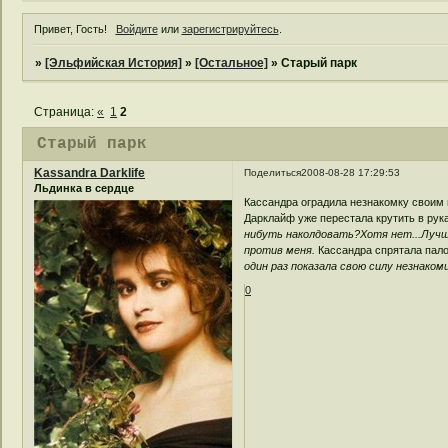
Привет, Гость!
Войдите
или
зарегистрируйтесь
.
»
[Эльфийская История]
»
[Остальное]
»
Старый парк
Страница:
«
1
2
Старый парк
Kassandra Darklife
Поделиться
2008-08-28 17:29:53
Льдинка в сердце
Кассандра оградила незнакомку своим
Дарклайф уже перестала крутить в рук
нибуть наколдовать?Хотя нет...Лучш
против меня.
Кассандра спрятала пал
один раз показала свою силу незнаком
0