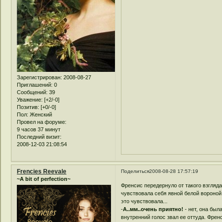
Зарегистрирован
: 2008-08-27
Приглашений:
0
Сообщений:
39
Уважение:
[+2/-0]
Позитив:
[+0/-0]
Пол:
Женский
Провел на форуме:
9 часов 37 минут
Последний визит:
2008-12-03 21:08:54
Frencies Reevale
Поделиться
2008-08-28 17:57:19
~A bit of perfection~
Френсис передернуло от такого взгляд
чувствовала себя явной белой вороной
это чувствовала...
-
А..мм..очень приятно!
- нет, она был
внутренний голос звал ее оттуда. Фре