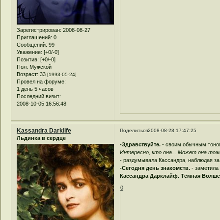
Зарегистрирован
: 2008-08-27
Приглашений:
0
Сообщений:
99
Уважение:
[+0/-0]
Позитив:
[+0/-0]
Пол:
Мужской
Возраст:
33
[1993-05-24]
Провел на форуме:
1 день 5 часов
Последний визит:
2008-10-05 16:56:48
Kassandra Darklife
Поделиться
2008-08-28 17:47:25
Льдинка в сердце
-Здравствуйте.
- своим обычным тоном
Интересно, кто она... Может она тож
- раздумывала Кассандра, наблюдая з
-Сегодня день знакомств.
- заметила
Кассандра Дарклайф. Тёмная Волше
0