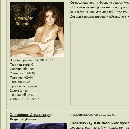
От неожиданности Френсис вздрогнула,
- Не смей меня пугать так! Хм, ну ч
на эльфа.
А что мне терять? все или н
Девушка пошла вперед, и обернулась.
0
Зарегистрирован
: 2008-08-27
Приглашений:
0
Сообщений:
209
Уважение:
[+0/-0]
Позитив:
[+2/-0]
Пол:
Женский
Провел на форуме:
1 день 1 час
Последний визит:
2008-12-31 19:22:27
Энемориан Эльгенхауэр
Поделиться
2008-08-28 18:21:50
Ледяной убийца
- Конечно иду. А на мотоцикле прок
Красивая девчушка. И что главное - ч