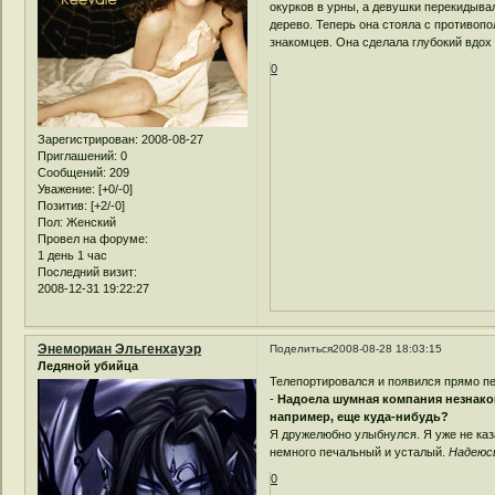
окурков в урны, а девушки перекидыв
дерево. Теперь она стояла с противопо
знакомцев. Она сделала глубокий вдох 
0
Зарегистрирован
: 2008-08-27
Приглашений:
0
Сообщений:
209
Уважение:
[+0/-0]
Позитив:
[+2/-0]
Пол:
Женский
Провел на форуме:
1 день 1 час
Последний визит:
2008-12-31 19:22:27
Энемориан Эльгенхауэр
Поделиться
2008-08-28 18:03:15
Ледяной убийца
Телепортировался и появился прямо п
-
Надоела шумная компания незнак
например, еще куда-нибудь?
Я дружелюбно улыбнулся. Я уже не ка
немного печальный и усталый.
Надеюсь
0