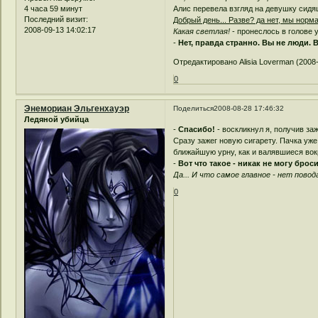
4 часа 59 минут
Алис перевела взгляд на девушку сидя
Последний визит:
Добрый день... Разве? да нет, мы норма
2008-09-13 14:02:17
Какая светлая!
- пронеслось в голове у
-
Нет, правда странно. Вы не люди. 
Отредактировано Alisia Loverman (2008-
0
Энемориан Эльгенхауэр
Поделиться
2008-08-28 17:46:32
Ледяной убийца
-
Спасибо!
- воскликнул я, получив за
Сразу зажег новую сигарету. Пачка уже
ближайшую урну, как и валявшиеся вок
-
Вот что такое - никак не могу броси
Да... И что самое главное - нет повода
0