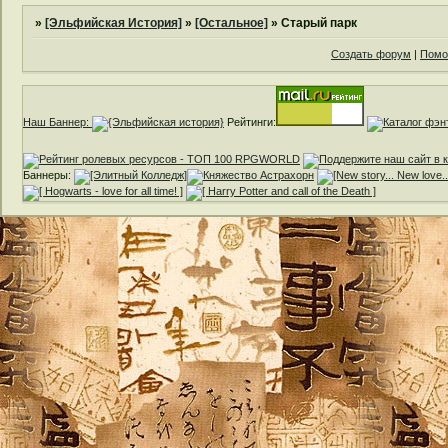
»
[Эльфийская История]
»
[Остальное]
»
Старый парк
Создать форум
|
Помо
Наш Баннер:
Рейтинги:
Баннеры: