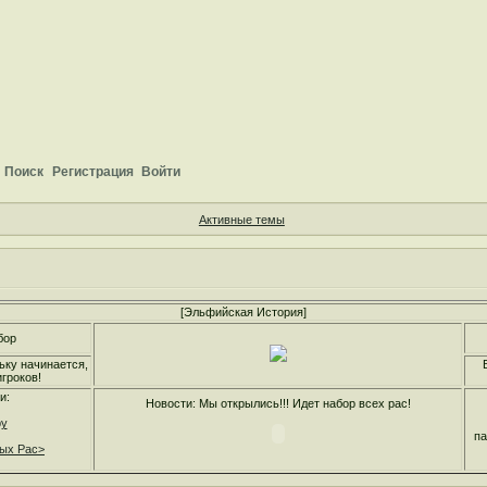
Поиск
Регистрация
Войти
Активные темы
[Эльфийская История]
бор
ьку начинается,
гроков!
и:
Новости: Мы открылись!!! Идет набор всех рас!
ру
па
ных Рас>