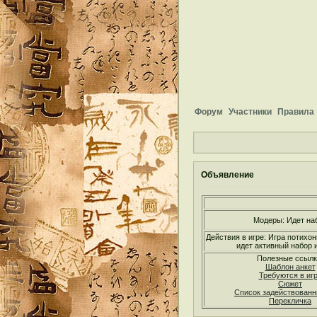
Форум
Участники
Правила
Объявление
Модеры: Идет на
Действия в игре: Игра потихон
идет активный набор и
Полезные ссылк
Шаблон анкет
Требуются в иг
Сюжет
Список задействован
Перекличка