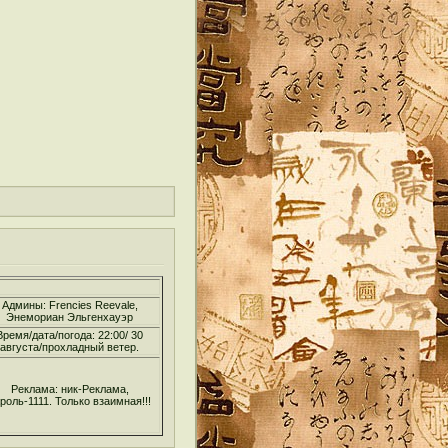
Админы: Frencies Reevale,
Энемориан Эльгенхауэр
Время/дата/погода: 22:00/ 30
августа/прохладный ветер.
Реклама: ник-Реклама,
роль-1111. Только взаимная!!!