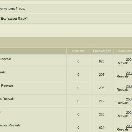
регистрируйтесь
.
[Большой Парк]
Ответов
Просмотров
Последне
Reevale
200
0
923
Reevale
vale
200
0
206
Reevale
s Reevale
200
0
206
Reevale
es Reevale
200
0
212
Reevale
e
200
0
226
Reevale
ncies Reevale
200
0
624
Reevale