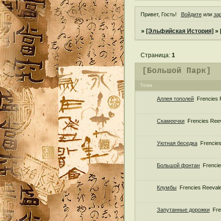
Привет, Гость!
Войдите
или
за
»
[Эльфийская История]
»
Страница:
1
[Большой Парк]
Тема
Аллея тополей
Frencies 
Скамеечки
Frencies Ree
Уютная беседка
Frencie
Большой фонтан
Frenci
Клумбы
Frencies Reeval
Запутанные дорожки
Fre