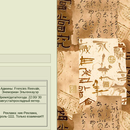
Админы: Frencies Reevale,
Энемориан Эльгенхауэр
Время/дата/погода: 22:00/ 30
августа/прохладный ветер.
Реклама: ник-Реклама,
роль-1111. Только взаимная!!!