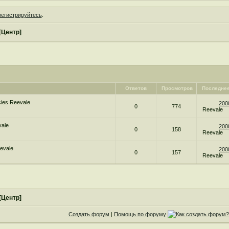
регистрируйтесь
.
[Центр]
Ответов
Просмотров
Последне
ies Reevale
200
0
774
Reevale
vale
200
0
158
Reevale
evale
200
0
157
Reevale
[Центр]
Создать форум
|
Помощь по форуму