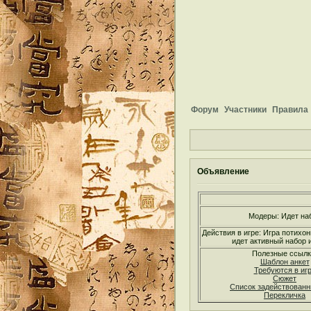
Форум
Участники
Правила
Объявление
Модеры: Идет на
Действия в игре: Игра потихон
идет активный набор и
Полезные ссылк
Шаблон анкет
Требуются в иг
Сюжет
Список задействован
Перекличка