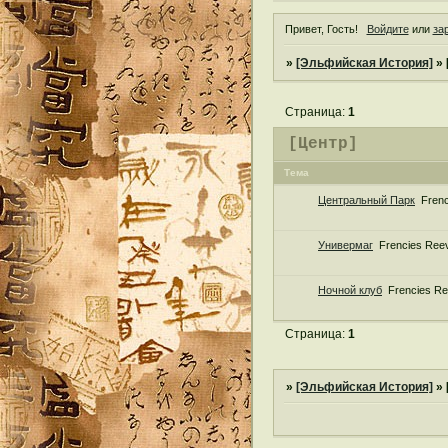
Привет, Гость!
Войдите
или
за
»
[Эльфийская История]
»
Страница:
1
[Центр]
Тема
Центральный Парк
Frenc
Универмаг
Frencies Ree
Ночной клуб
Frencies Re
Страница:
1
»
[Эльфийская История]
»