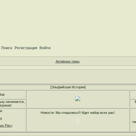
Поиск
Регистрация
Войти
Активные темы
[Эльфийская История]
бор
ьку начинается,
гроков!
и:
Новости: Мы открылись!!! Идет набор всех рас!
ру
па
ных Рас>