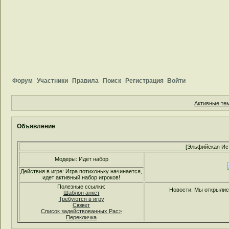
Форум
Участники
Правила
Поиск
Регистрация
Войти
Активные те
Объявление
[Эльфийская Ис
Модеры: Идет набор
Действия в игре: Игра потихоньку начинается,
идет активный набор игроков!
Полезные ссылки:
Новости: Мы открылись
Шаблон анкет
Требуются в игру
Сюжет
Список задействованных Рас>
Перекличка