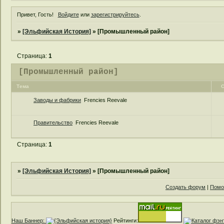
Привет, Гость!
Войдите
или
зарегистрируйтесь
.
»
[Эльфийская История]
»
[Промышленный район]
Страница:
1
[Промышленный район]
Тема
О
Заводы и фабрики
Frencies Reevale
Правительство
Frencies Reevale
Страница:
1
»
[Эльфийская История]
»
[Промышленный район]
Создать форум
|
Помо
Наш Баннер:
Рейтинги: