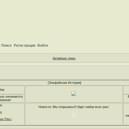
Поиск
Регистрация
Войти
Активные темы
[Эльфийская История]
бор
ьку начинается,
гроков!
и:
Новости: Мы открылись!!! Идет набор всех рас!
ру
па
ных Рас>