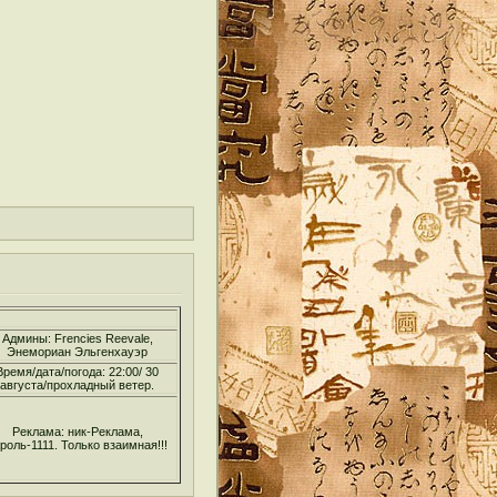
Админы: Frencies Reevale,
Энемориан Эльгенхауэр
Время/дата/погода: 22:00/ 30
августа/прохладный ветер.
Реклама: ник-Реклама,
роль-1111. Только взаимная!!!