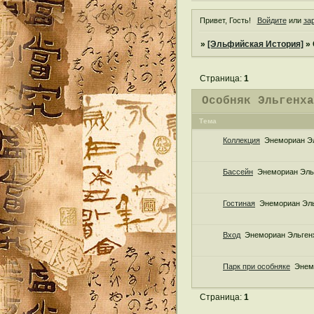
Привет, Гость!
Войдите
или
за
»
[Эльфийская История]
»
Страница:
1
Особняк Эльгенх
Тема
Коллекция
Энемориан Э
Бассейн
Энемориан Эль
Гостиная
Энемориан Эл
Вход
Энемориан Эльген
Парк при особняке
Энем
Страница:
1