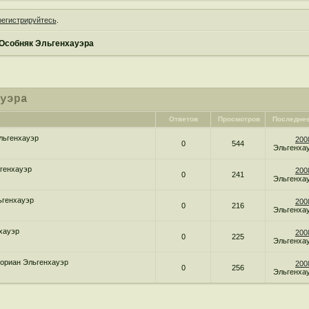
регистрируйтесь
.
Особняк Эльгенхауэра
ауэра
Ответов
Просмотров
Последне
льгенхауэр
200
0
544
Эльгенха
генхауэр
200
0
241
Эльгенха
ьгенхауэр
200
0
216
Эльгенха
хауэр
200
0
225
Эльгенха
ориан Эльгенхауэр
200
0
256
Эльгенха