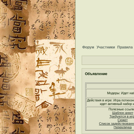
Форум
Участники
Правила
Объявление
Модеры: Идет на
Действия в игре: Игра потихон
идет активный набор и
Полезные ссылк
Шаблон анкет
Требуются в иг
Сюжет
Список задействован
Перекличка