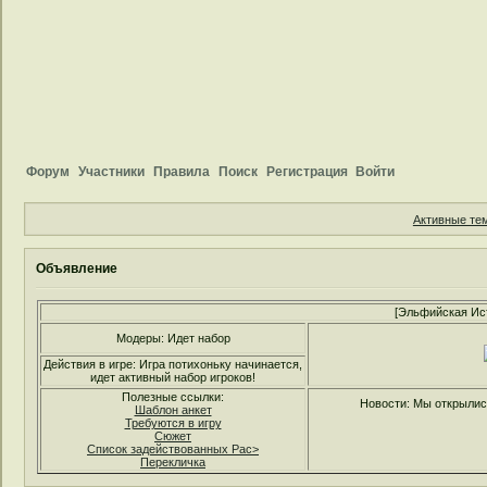
Форум
Участники
Правила
Поиск
Регистрация
Войти
Активные те
Объявление
[Эльфийская Ис
Модеры: Идет набор
Действия в игре: Игра потихоньку начинается,
идет активный набор игроков!
Полезные ссылки:
Новости: Мы открылись
Шаблон анкет
Требуются в игру
Сюжет
Список задействованных Рас>
Перекличка