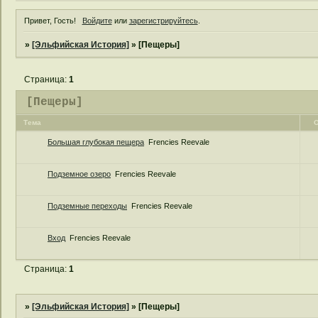
Привет, Гость!
Войдите
или
зарегистрируйтесь
.
»
[Эльфийская История]
»
[Пещеры]
Страница:
1
[Пещеры]
Тема
О
Большая глубокая пещера
Frencies Reevale
Подземное озеро
Frencies Reevale
Подземные переходы
Frencies Reevale
Вход
Frencies Reevale
Страница:
1
»
[Эльфийская История]
»
[Пещеры]